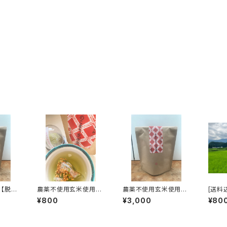
【脱プ
農薬不使用玄米使用
農薬不使用玄米使用
[送料
ゆきのこ
【脱プラティーパック使
【脱プラティーパック】お
下旬発
¥800
¥3,000
¥80
ラポット
用】ゆきのこまち玄米茶
徳用ゆきのこまち玄米
幡平産
0個入)
(テトラポット型ティーパ
茶(テトラポット型ティー
リカメ
ック8個入)
パック30個入)