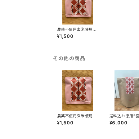
農薬不使用玄米使用
【脱プラティーパック使
¥1,500
用】ゆきのこまち玄米茶
1個入り×10袋
その他の商品
農薬不使用玄米使用
送料込お徳用2袋
【脱プラティーパック使
ラティーパック】
¥1,500
¥6,000
用】ゆきのこまち玄米茶
まち玄米茶(テト
1個入り×10袋
型ティーパック3