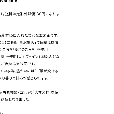
available
ます。送料は定形外郵便180円になりま
葉の1.5倍入れた贅沢な玄米茶です。
のし)にある「黒沢集落」で田植え以降
こまち「ゆきのこまち」を使用。
茶 を使用し、カフェインもほとんどな
心して飲める玄米茶です。
入れている為、温かいのは「ご飯が炊ける
かり香りと甘みが感じられます。
鹿角紫根染・茜染」の「大マス柄」を使
る商品となりました。
方』