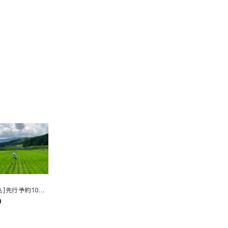
込]先行予約10月
送:2026年産八
0
あきたこまち「ピ
ノコ」