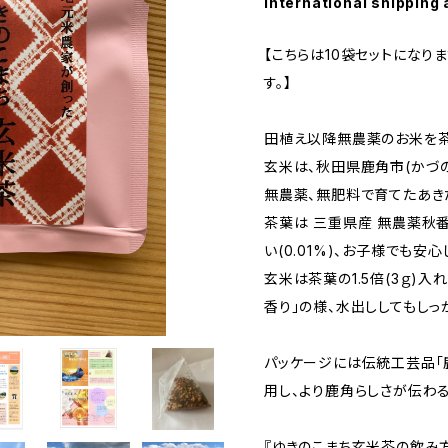
International shipping 
【こちらは10袋セットになり
す。】
田植え以降無農薬のお米を茶
玄米は、秋田県鹿角市(かづ
無農薬、無肥料で育てたあきた
茶葉は 三重県産 無農薬秋番
い(0.01%)、お子様でも安
玄米は茶葉の1.5倍(3ｇ)
香り」の様、水出ししてもしっ
パッケージには伝統工芸品「
用し、より鹿角らしさが伝わ
『ゆきのこまち玄米茶の飲み