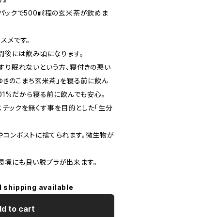
1パックで500㎖程の玄米茶が飲めま
スメです。
時間後には飲み頃になります。
っすり眠れないという方、寝付きの悪い
「ゆきのこまち玄米茶」を寝る前に飲ん
.01%だから寝る前に飲んでも安心。
スチックを無くす事を目的とした「生分
やコンポストに捨てられます。微生物が
環境にも良い脱プラが出来ます。
l shipping available
d to cart