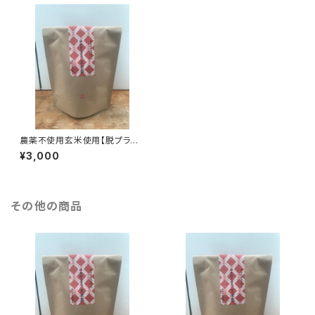
農薬不使用玄米使用【脱プラテ
ィーパック】お徳用ゆきのこまち
¥3,000
玄米茶(テトラポット型ティーパッ
ク30個入)
その他の商品