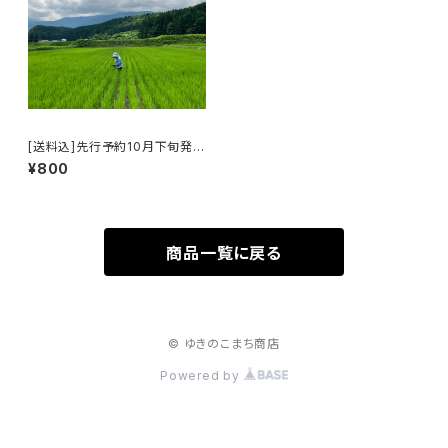
[送料込]先行予約10月下旬発
送:2026年産八幡平産あきたこ
¥800
まち「ピリカメノコ」
商品一覧に戻る
© ゆきのこまち商店
Powered by