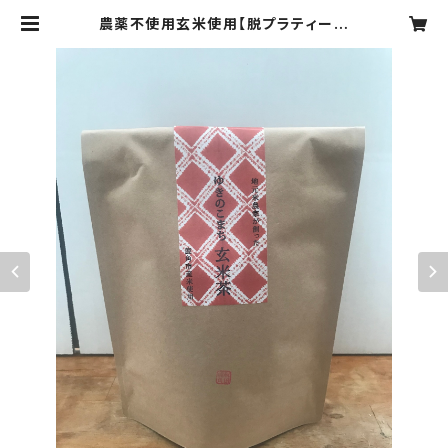
農薬不使用玄米使用【脱プラティーパ
ック】お徳用ゆきのこまち玄米茶(テト
ラポット型ティーパック30個入) | ゆ
きのこまち商店