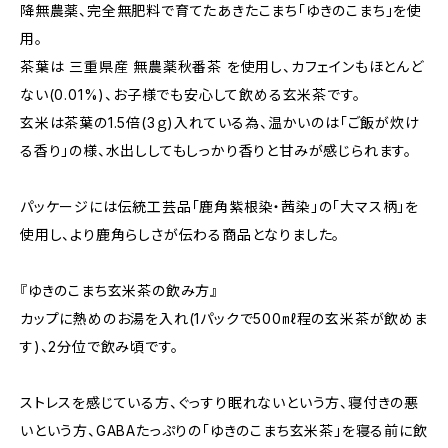
降無農薬、完全無肥料で育てたあきたこまち「ゆきのこまち」を使
用。
茶葉は 三重県産 無農薬秋番茶 を使用し、カフェインもほとんど
ない(0.01%)、お子様でも安心して飲める玄米茶です。
玄米は茶葉の1.5倍(3ｇ)入れている為、温かいのは「ご飯が炊け
る香り」の様、水出ししてもしっかり香りと甘みが感じられます。
パッケージには伝統工芸品「鹿角紫根染・茜染」の「大マス柄」を
使用し、より鹿角らしさが伝わる商品となりました。
『ゆきのこまち玄米茶の飲み方』
カップに熱めのお湯を入れ(1パックで500㎖程の玄米茶が飲めま
す)、2分位で飲み頃です。
ストレスを感じている方、‎ぐっすり眠れないという方、寝付きの悪
いという方、GABAたっぷりの「ゆきのこまち玄米茶」を寝る前に飲