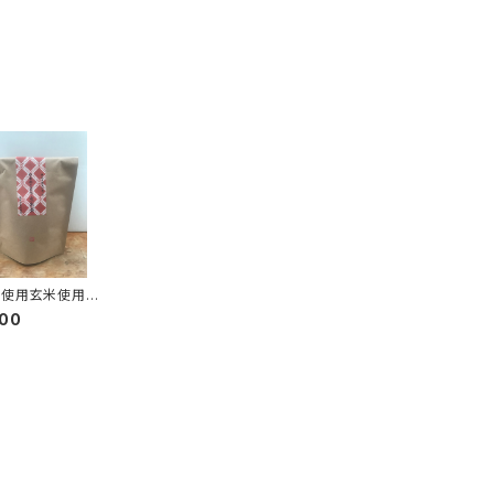
不使用玄米使用
ラティーパック】お
000
きのこまち玄米
トラポット型ティー
30個入)