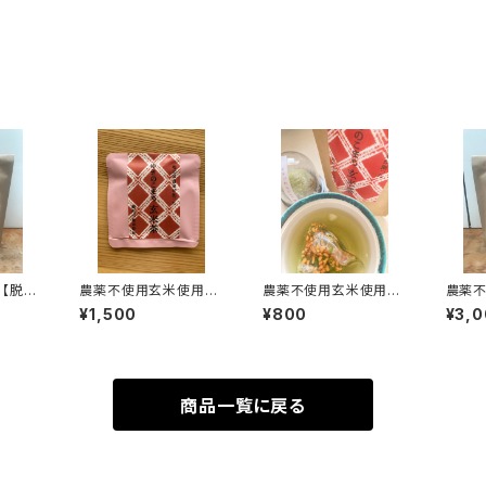
【脱プ
農薬不使用玄米使用
農薬不使用玄米使用
農薬
ゆきのこ
【脱プラティーパック使
【脱プラティーパック使
【脱プ
¥1,500
¥800
¥3,
ラポット
用】ゆきのこまち玄米茶
用】ゆきのこまち玄米茶
徳用ゆ
0個入)
1個入り×10袋
(テトラポット型ティーパ
茶(テ
ック8個入)
パック
商品一覧に戻る