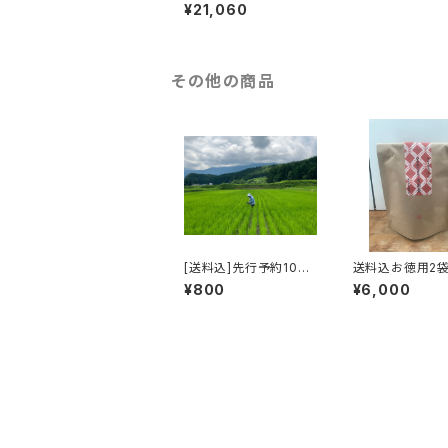
¥21,060
その他の商品
[送料込]先行予約10月
送料込お徳用2袋
下旬発送:2026年産八
ラティーパック】
¥800
¥6,000
幡平産あきたこまち「ピ
まち玄米茶(テト
リカメノコ」
型ティーパック3